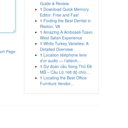
Guide & Review
1
Download Quick Memory
Editor: Free and Fast
1
Finding the Best Dentist in
Reston, VA
1
Amazing A Amboseli-Tsavo
West Safari Experience
1
White Turkey Varieties: A
Detailed Overview
ort Page
1
Location téléphone livre
d'or audio — l'attenti...
1
Dự đoán cầu Song Thủ Đề
MB – Cầu Lô 168 độ chín...
1
Locating the Best Office
Furniture Vendor...