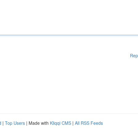
Rep
d
|
Top Users
| Made with
Kliqqi CMS
|
All RSS Feeds