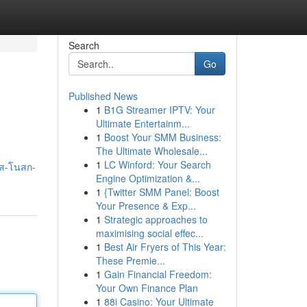
Search
Go
Published News
1
B1G Streamer IPTV: Your
Ultimate Entertainm...
1
Boost Your SMM Business:
The Ultimate Wholesale...
1
LC Winford: Your Search
าส-โนสก-
Engine Optimization &...
1
{Twitter SMM Panel: Boost
Your Presence & Exp...
1
Strategic approaches to
maximising social effec...
1
Best Air Fryers of This Year:
These Premie...
1
Gain Financial Freedom:
Your Own Finance Plan
1
88i Casino: Your Ultimate