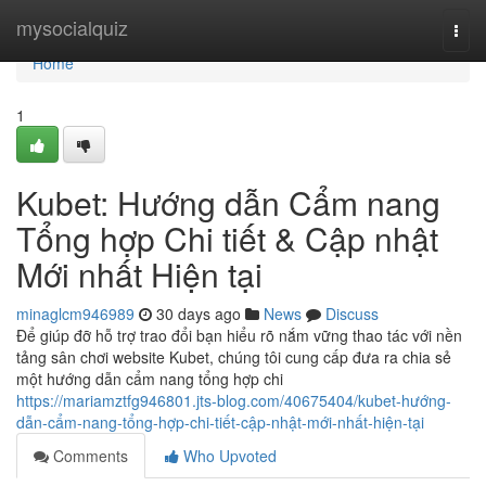
Home
mysocialquiz
Togg
navi
Home
1
Kubet: Hướng dẫn Cẩm nang
Tổng hợp Chi tiết & Cập nhật
Mới nhất Hiện tại
minaglcm946989
30 days ago
News
Discuss
Để giúp đỡ hỗ trợ trao đổi bạn hiểu rõ nắm vững thao tác với nền
tảng sân chơi website Kubet, chúng tôi cung cấp đưa ra chia sẻ
một hướng dẫn cẩm nang tổng hợp chi
https://mariamztfg946801.jts-blog.com/40675404/kubet-hướng-
dẫn-cẩm-nang-tổng-hợp-chi-tiết-cập-nhật-mới-nhất-hiện-tại
Comments
Who Upvoted