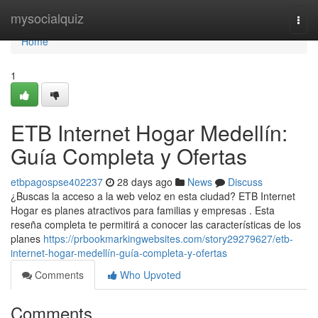
Home
mysocialquiz
Togg
navi
Home
1
ETB Internet Hogar Medellín:
Guía Completa y Ofertas
etbpagospse402237
28 days ago
News
Discuss
¿Buscas la acceso a la web veloz en esta ciudad? ETB Internet
Hogar es planes atractivos para familias y empresas . Esta
reseña completa te permitirá a conocer las características de los
planes
https://prbookmarkingwebsites.com/story29279627/etb-
internet-hogar-medellín-guía-completa-y-ofertas
Comments
Who Upvoted
Comments