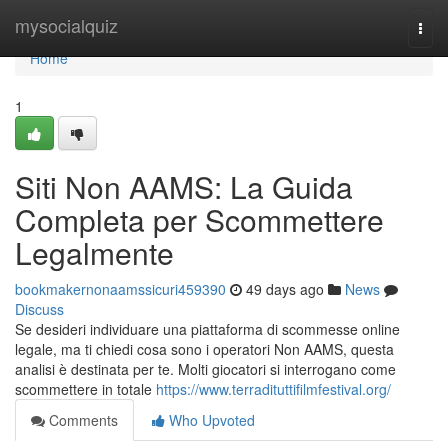
Home
mysocialquiz
Togg
navi
Home
1
Siti Non AAMS: La Guida
Completa per Scommettere
Legalmente
bookmakernonaamssicuri459390
49 days ago
News
Discuss
Se desideri individuare una piattaforma di scommesse online
legale, ma ti chiedi cosa sono i operatori Non AAMS, questa
analisi è destinata per te. Molti giocatori si interrogano come
scommettere in totale
https://www.terradituttifilmfestival.org/
Comments
Who Upvoted