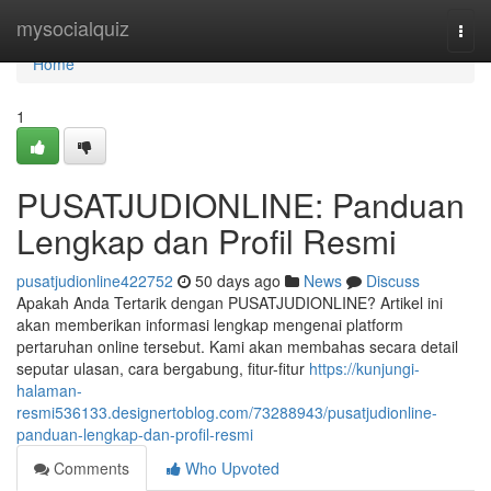
Home
mysocialquiz
Togg
navi
Home
1
PUSATJUDIONLINE: Panduan
Lengkap dan Profil Resmi
pusatjudionline422752
50 days ago
News
Discuss
Apakah Anda Tertarik dengan PUSATJUDIONLINE? Artikel ini
akan memberikan informasi lengkap mengenai platform
pertaruhan online tersebut. Kami akan membahas secara detail
seputar ulasan, cara bergabung, fitur-fitur
https://kunjungi-
halaman-
resmi536133.designertoblog.com/73288943/pusatjudionline-
panduan-lengkap-dan-profil-resmi
Comments
Who Upvoted