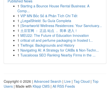
Published News
1
Starting a Bounce House Rental Business: A
Comp...
1
VIP MN Bốc Số & Phân Tích Chi Tiết
1
¿LegalShield: Su Guía Completa
1
{Smartworld Wellness Residences: Your Sanctuary...
1
土豆官网 ： 正品 站点 ， 简单 进入！
1
MEU22: The Future of Education Innovation
1
critical oil and perfume packaging in frosted t...
1
Tieflings: Backgrounds and History
1
Navigating AI: A Strategy for CAIBs & Non-Techn...
1
Tuscaloosa SEO Ranking Nearby Firms in the ...
Copyright © 2026 |
Advanced Search
|
Live
|
Tag Cloud
|
Top
Users
| Made with
Kliqqi CMS
|
All RSS Feeds