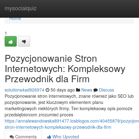
Home
mysocialquiz
Home
1
Pozycjonowanie Stron
Internetowych: Kompleksowy
Przewodnik dla Firm
solutions4ad926974
50 days ago
News
Discuss
Pozycjonowanie stron internetowych, znane również jako SEO lub
pozycjonowanie, jest kluczowym elementem planu
marketingowych niektórych firmy. Ten kompleksowy opis pomoże
przedsiębiorcom zrozumieć proces
https://annalewandowska891477.losblogos.com/40455879/pozycjon
stron-internetowych-kompleksowy-przewodnik-dla-firm
Comments
Who Upvoted