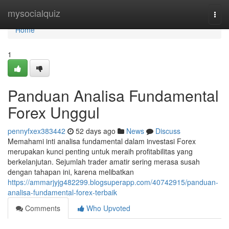
Home
mysocialquiz
Togg
navi
Home
1
Panduan Analisa Fundamental
Forex Unggul
pennyfxex383442
52 days ago
News
Discuss
Memahami inti analisa fundamental dalam investasi Forex
merupakan kunci penting untuk meraih profitabilitas yang
berkelanjutan. Sejumlah trader amatir sering merasa susah
dengan tahapan ini, karena melibatkan
https://ammarjyjg482299.blogsuperapp.com/40742915/panduan-
analisa-fundamental-forex-terbaik
Comments
Who Upvoted