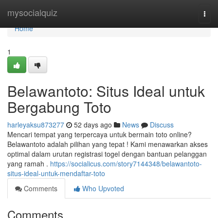
Home
mysocialquiz
Togg
navi
Home
1
Belawantoto: Situs Ideal untuk
Bergabung Toto
harleyaksu873277
52 days ago
News
Discuss
Mencari tempat yang terpercaya untuk bermain toto online?
Belawantoto adalah pilihan yang tepat ! Kami menawarkan akses
optimal dalam urutan registrasi togel dengan bantuan pelanggan
yang ramah .
https://socialicus.com/story7144348/belawantoto-
situs-ideal-untuk-mendaftar-toto
Comments
Who Upvoted
Comments