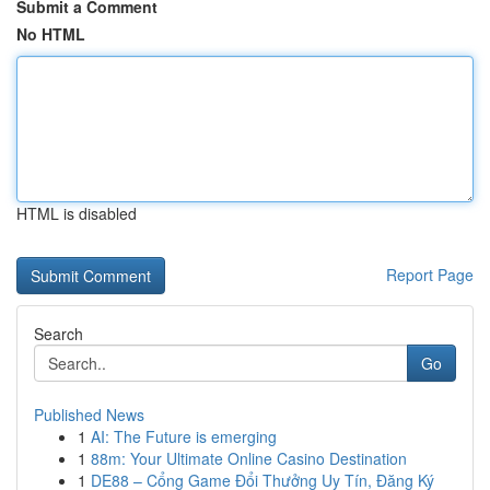
Submit a Comment
No HTML
HTML is disabled
Report Page
Search
Go
Published News
1
AI: The Future is emerging
1
88m: Your Ultimate Online Casino Destination
1
DE88 – Cổng Game Đổi Thưởng Uy Tín, Đăng Ký