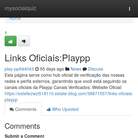
Home
mysocialquiz
Togg
navi
Home
1
Links Oficiais:Playpp
play-pp944043
55 days ago
News
Discuss
Esta página serve como hub oficial de verificação das nossas
redes e perfis externos, garantindo que você está seguindo os
canais oficiais da Playpp Canais Verificados: Website Oficial:
https://estellezwzi518110.estate-blog.com/38871557/links-oficiais-
playpp
Comments
Who Upvoted
Comments
Submit a Comment