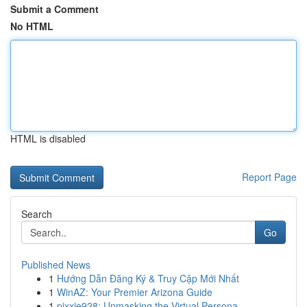
Submit a Comment
No HTML
HTML is disabled
Report Page
Search
Go
Published News
1
Hướng Dẫn Đăng Ký & Truy Cập Mới Nhất
1
WinAZ: Your Premier Arizona Guide
1
pixxie928: Unmasking the Virtual Persona