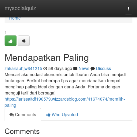
Home
mysocialquiz
Togg
navi
Home
1
Mendapatkan Paling
zakariauhjw641215
58 days ago
News
Discuss
Mencari akomodasi ekonomis untuk liburan Anda bisa menjadi
tantangan. Berikut beberapa tips agar mendapatkan tempat
menginap paling ideal dengan dana Anda. Pertama dengan
menguji tarif dari berbagai
https://larissaitdf196579.wizzardsblog.com/41674074/memilih-
paling
Comments
Who Upvoted
Comments