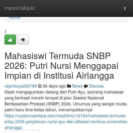
Home
mysocialquiz
Togg
navi
Home
1
Mahasiswi Termuda SNBP
2026: Putri Nursi Menggapai
Impian di Institusi Airlangga
rajankoys260788
56 days ago
News
Discuss
Kisah mengagumkan datang dari Putri Ayu, seorang mahasiswi
yang berhasil meraih tempat di jalur Seleksi Nasional
Berdasarkan Prestasi (SNBP) 2026. Umurnya yang sangat muda,
yakni baru lima belas tahun, menempatkannya
https://nyalanusantara.com/read/ilmu/16154/mahasiswi-termuda-
snbp-2026-perjalanan-nursi-ayu-dwi-ullitasari-tembus-universitas-
airlangga