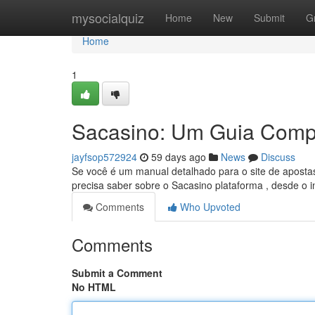
Home
mysocialquiz
Home
New
Submit
G
Home
1
Sacasino: Um Guia Comp
jayfsop572924
59 days ago
News
Discuss
Se você é um manual detalhado para o site de apostas ,
precisa saber sobre o Sacasino plataforma , desde o i
Comments
Who Upvoted
Comments
Submit a Comment
No HTML