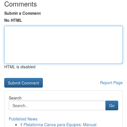
Comments
Submit a Comment
No HTML
HTML is disabled
Report Page
Search
Go
Published News
1
Plataforma Canva para Equipes: Manual