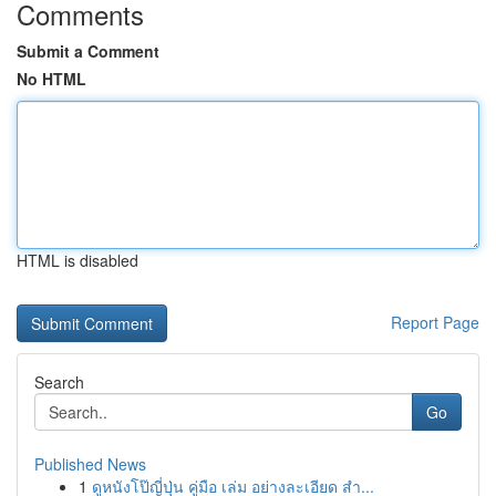
Comments
Submit a Comment
No HTML
HTML is disabled
Report Page
Search
Go
Published News
1
ดูหนังโป๊ญี่ปุ่น คู่มือ เล่ม อย่างละเอียด สำ...