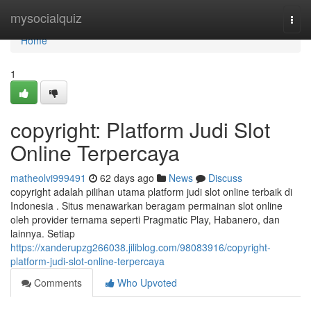
Home
mysocialquiz
Togg
navi
Home
1
copyright: Platform Judi Slot
Online Terpercaya
matheolvi999491
62 days ago
News
Discuss
copyright adalah pilihan utama platform judi slot online terbaik di
Indonesia . Situs menawarkan beragam permainan slot online
oleh provider ternama seperti Pragmatic Play, Habanero, dan
lainnya. Setiap
https://xanderupzg266038.jiliblog.com/98083916/copyright-
platform-judi-slot-online-terpercaya
Comments
Who Upvoted