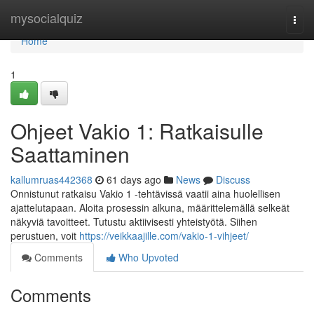
Home
mysocialquiz
Togg
navi
Home
1
Ohjeet Vakio 1: Ratkaisulle
Saattaminen
kallumruas442368
61 days ago
News
Discuss
Onnistunut ratkaisu Vakio 1 -tehtävissä vaatii aina huolellisen
ajattelutapaan. Aloita prosessin alkuna, määrittelemällä selkeät
näkyviä tavoitteet. Tutustu aktiivisesti yhteistyötä. Siihen
perustuen, voit
https://veikkaajille.com/vakio-1-vihjeet/
Comments
Who Upvoted
Comments