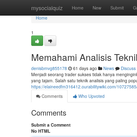
Home
mysocialquiz
Home
New
Submit
G
Home
1
Memahami Analisis Tekni
denisbmvg855178
61 days ago
News
Discuss
Menjadi seorang trader sukses tidak hanya mengingi
yang tajam. Salah satu teknik analisis yang paling pop
https://elaineedfm316412.ourabilitywiki.com/1072758
Comments
Who Upvoted
Comments
Submit a Comment
No HTML