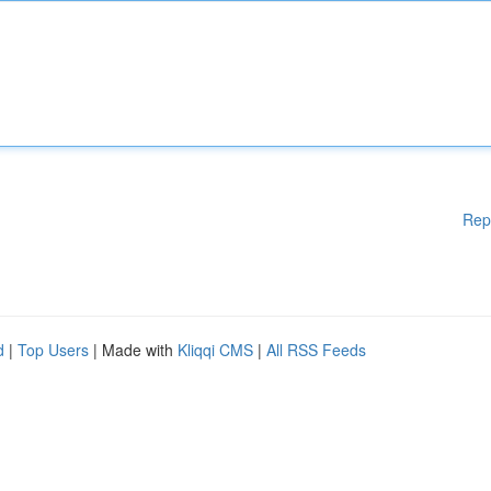
Rep
d
|
Top Users
| Made with
Kliqqi CMS
|
All RSS Feeds