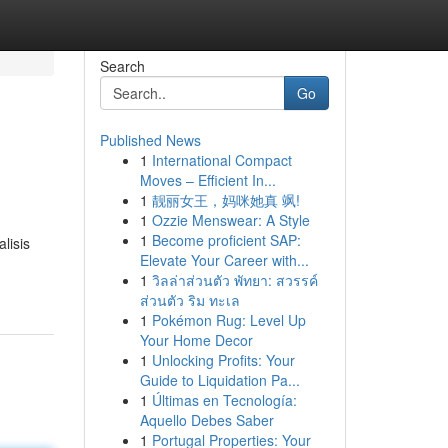
Search
Go
Published News
1
International Compact
Moves – Efficient In...
1
靓丽女王，妈咪她真 飒!
1
Ozzie Menswear: A Style
1
Become proficient SAP:
lisis
Elevate Your Career with...
1
วิลล่าส่วนตัว พัทยา: สวรรค์
ส่วนตัว ริม ทะเล
1
Pokémon Rug: Level Up
Your Home Decor
1
Unlocking Profits: Your
Guide to Liquidation Pa...
1
Últimas en Tecnología:
Aquello Debes Saber
1
Portugal Properties: Your