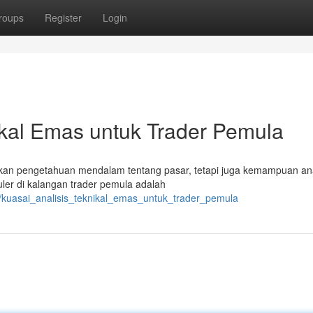
roups
Register
Login
kal Emas untuk Trader Pemula
nkan pengetahuan mendalam tentang pasar, tetapi juga kemampuan ana
uler di kalangan trader pemula adalah
5/kuasai_analisis_teknikal_emas_untuk_trader_pemula