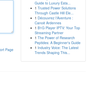
Guide to Luxury Esta...
1
Trusted Power Solutions
Through Castle Hill Ele...
1
Découvrez l'Aventure :
Canoë Ardennes
1
B1G Player IPTV: Your Top
Streaming Partner
1
The Power of Research
Peptides: A Beginner's Guide
1
Industry Voice: The Latest
ort Page
Trends Shaping This...