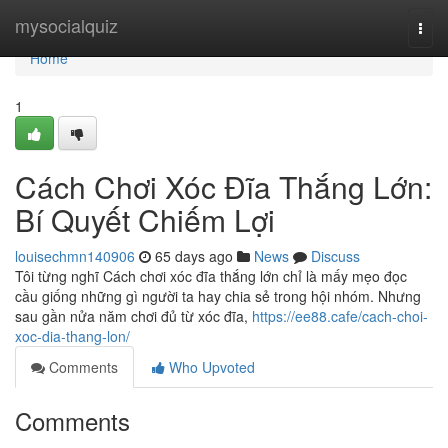
Home
mysocialquiz
Togg
navi
Home
1
Cách Chơi Xóc Đĩa Thắng Lớn:
Bí Quyết Chiếm Lợi
louisechmn140906
65 days ago
News
Discuss
Tôi từng nghĩ Cách chơi xóc đĩa thắng lớn chỉ là mấy mẹo đọc
cầu giống những gì người ta hay chia sẻ trong hội nhóm. Nhưng
sau gần nửa năm chơi đủ từ xóc đĩa,
https://ee88.cafe/cach-choi-
xoc-dia-thang-lon/
Comments
Who Upvoted
Comments