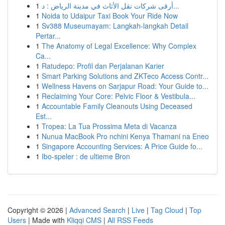
1
أرقى شركات نقل الأثاث في مدينة الرياض : د...
1
Noida to Udaipur Taxi Book Your Ride Now
1
Sv388 Museumayam: Langkah-langkah Detail
Pertar...
1
The Anatomy of Legal Excellence: Why Complex
Ca...
1
Ratudepo: Profil dan Perjalanan Karier
1
Smart Parking Solutions and ZKTeco Access Contr...
1
Wellness Havens on Sarjapur Road: Your Guide to...
1
Reclaiming Your Core: Pelvic Floor & Vestibula...
1
Accountable Family Cleanouts Using Deceased
Est...
1
Tropea: La Tua Prossima Meta di Vacanza
1
Nunua MacBook Pro nchini Kenya Thamani na Eneo
1
Singapore Accounting Services: A Price Guide fo...
1
Ibo-speler : de ultieme Bron
Copyright © 2026 |
Advanced Search
|
Live
|
Tag Cloud
|
Top
Users
| Made with
Kliqqi CMS
|
All RSS Feeds