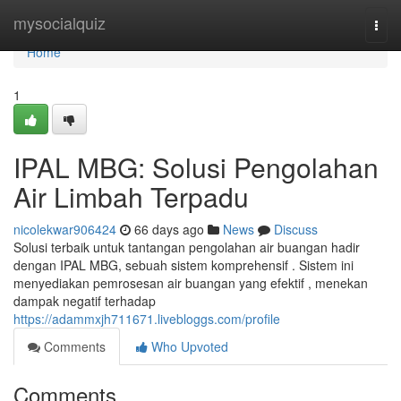
Home
mysocialquiz
Togg
navi
Home
1
IPAL MBG: Solusi Pengolahan
Air Limbah Terpadu
nicolekwar906424
66 days ago
News
Discuss
Solusi terbaik untuk tantangan pengolahan air buangan hadir
dengan IPAL MBG, sebuah sistem komprehensif . Sistem ini
menyediakan pemrosesan air buangan yang efektif , menekan
dampak negatif terhadap
https://adammxjh711671.livebloggs.com/profile
Comments
Who Upvoted
Comments