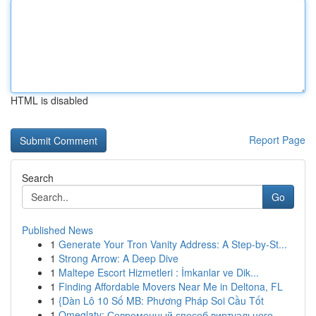
HTML is disabled
Report Page
Search
Go
Published News
1
Generate Your Tron Vanity Address: A Step-by-St...
1
Strong Arrow: A Deep Dive
1
Maltepe Escort Hizmetleri : İmkanlar ve Dik...
1
Finding Affordable Movers Near Me in Deltona, FL
1
{Dàn Lô 10 Số MB: Phương Pháp Soi Cầu Tốt
1
Omeglatv: Современный способ виртуального