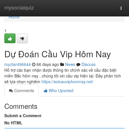
Home
mysocialquiz
Togg
navi
Home
1
Dự Đoán Cầu Vip Hôm Nay
royzter496644
66 days ago
News
Discuss
Hỗ trợ các bạn nhận được thông tin chính xác về cầu đặc biệt
miền Bắc hôm nay , chúng tôi xin cầu vip hiện tại. Đây phân tích
sẽ lựa chọn nghiêm
https://soicauviphomnay.net/
Comments
Who Upvoted
Comments
Submit a Comment
No HTML