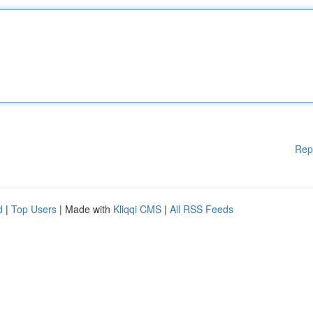
Rep
d
|
Top Users
| Made with
Kliqqi CMS
|
All RSS Feeds