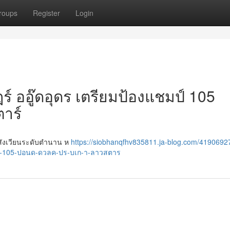
roups
Register
Login
ฎร์ ออู๊ดอุดร เตรียมป้องแชมป์ 105
ตาร์
บนสังเวียนระดับตำนาน ห
https://siobhanqfhv835811.ja-blog.com/4190692
-105-ปอนด-ดวลค-ปร-บเก-า-ลาวสตาร