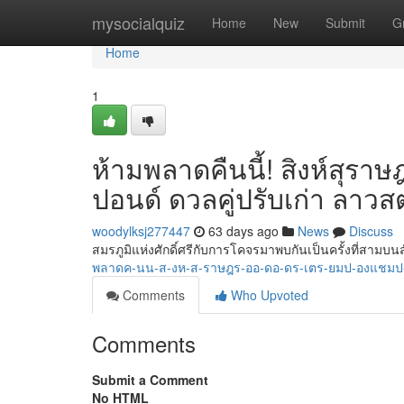
Home
mysocialquiz
Home
New
Submit
G
Home
1
ห้ามพลาดคืนนี้! สิงห์สุราษ
ปอนด์ ดวลคู่ปรับเก่า ลาวส
woodylksj277447
63 days ago
News
Discuss
สมรภูมิแห่งศักดิ์ศรีกับการโคจรมาพบกันเป็นครั้งที่สาม
พลาดค-นน-ส-งห-ส-ราษฎร-ออ-ดอ-ดร-เตร-ยมป-องแชมป
Comments
Who Upvoted
Comments
Submit a Comment
No HTML