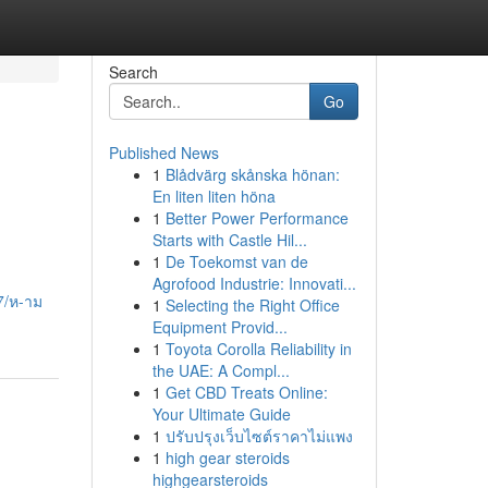
Search
Go
Published News
1
Blådvärg skånska hönan:
En liten liten höna
1
Better Power Performance
Starts with Castle Hil...
1
De Toekomst van de
Agrofood Industrie: Innovati...
7/ห-าม
1
Selecting the Right Office
Equipment Provid...
1
Toyota Corolla Reliability in
the UAE: A Compl...
1
Get CBD Treats Online:
Your Ultimate Guide
1
ปรับปรุงเว็บไซต์ราคาไม่แพง
1
high gear steroids
highgearsteroids