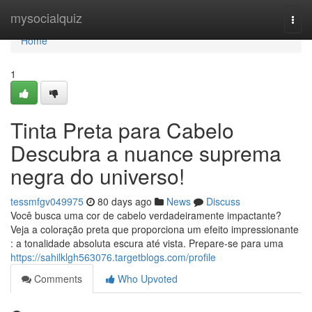
Home
mysocialquiz
Togg
navi
Home
1
Tinta Preta para Cabelo
Descubra a nuance suprema
negra do universo!
tessmfgv049975
80 days ago
News
Discuss
Você busca uma cor de cabelo verdadeiramente impactante?
Veja a coloração preta que proporciona um efeito impressionante
: a tonalidade absoluta escura até vista. Prepare-se para uma
https://sahilklgh563076.targetblogs.com/profile
Comments
Who Upvoted