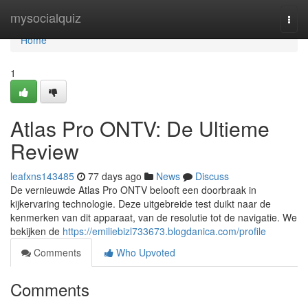
Home
mysocialquiz
Togg
navi
Home
1
Atlas Pro ONTV: De Ultieme
Review
leafxns143485
77 days ago
News
Discuss
De vernieuwde Atlas Pro ONTV belooft een doorbraak in
kijkervaring technologie. Deze uitgebreide test duikt naar de
kenmerken van dit apparaat, van de resolutie tot de navigatie. We
bekijken de
https://emiliebizl733673.blogdanica.com/profile
Comments
Who Upvoted
Comments