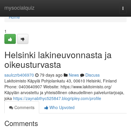
Home
mysocialquiz
Togg
navi
Home
1
Helsinki lakineuvonnasta ja
oikeusturvasta
saulczrb406970
79 days ago
News
Discuss
Lakitoimisto Käpylä Pohjolankatu 43, 00610 Helsinki, Finland
Phone: 0403640907 Website: https://www.lakitoimisto.org/
Käpylän arvostettu ja yhteisöllinen oikeudellinen palveluntarjoaja,
joka
https://zaynabthyc525847.blogripley.com/profile
Comments
Who Upvoted
Comments