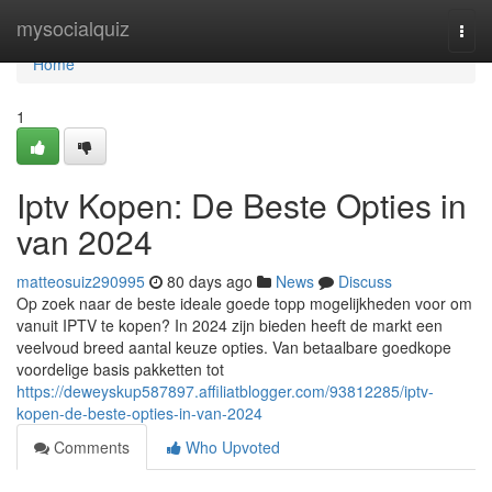
Home
mysocialquiz
Togg
navi
Home
1
Iptv Kopen: De Beste Opties in
van 2024
matteosuiz290995
80 days ago
News
Discuss
Op zoek naar de beste ideale goede topp mogelijkheden voor om
vanuit IPTV te kopen? In 2024 zijn bieden heeft de markt een
veelvoud breed aantal keuze opties. Van betaalbare goedkope
voordelige basis pakketten tot
https://deweyskup587897.affiliatblogger.com/93812285/iptv-
kopen-de-beste-opties-in-van-2024
Comments
Who Upvoted