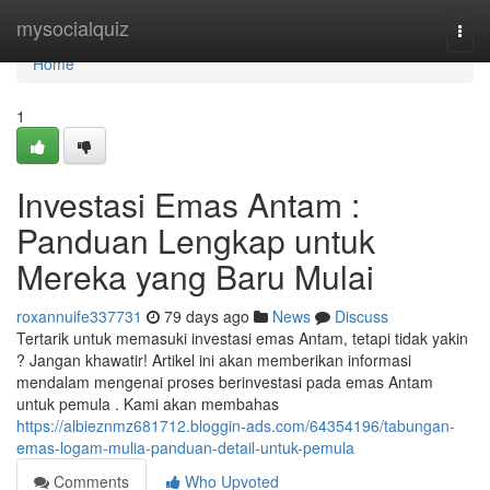
Home
mysocialquiz
Togg
navi
Home
1
Investasi Emas Antam :
Panduan Lengkap untuk
Mereka yang Baru Mulai
roxannuife337731
79 days ago
News
Discuss
Tertarik untuk memasuki investasi emas Antam, tetapi tidak yakin
? Jangan khawatir! Artikel ini akan memberikan informasi
mendalam mengenai proses berinvestasi pada emas Antam
untuk pemula . Kami akan membahas
https://albieznmz681712.bloggin-ads.com/64354196/tabungan-
emas-logam-mulia-panduan-detail-untuk-pemula
Comments
Who Upvoted