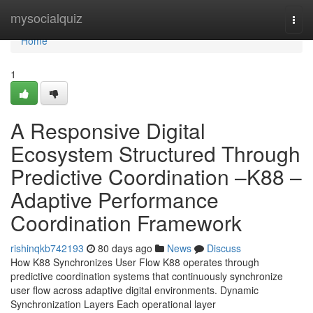
Home
mysocialquiz
Togg
navi
Home
1
A Responsive Digital
Ecosystem Structured Through
Predictive Coordination –K88 –
Adaptive Performance
Coordination Framework
rishinqkb742193
80 days ago
News
Discuss
How K88 Synchronizes User Flow K88 operates through
predictive coordination systems that continuously synchronize
user flow across adaptive digital environments. Dynamic
Synchronization Layers Each operational layer