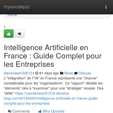
Home
mysocialquiz
Togg
navi
Home
1
Intelligence Artificielle en
France : Guide Complet pour
les Entreprises
dianeoawm326124
81 days ago
News
Discuss
L'"intégration" de l'"IA" en France représente une "chance"
considérable pour les "organisations". Ce "rapport" détaille les
"éléments" clés à "examiner" pour une "stratégie" réussie. Des
"défis"
https://nannienstx291518.develop-
blog.com/49140450/intelligence-artificielle-en-france-guide-
complet-pour-les-entreprises
Comments
Who Upvoted