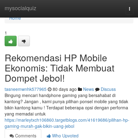
Home
mysocialquiz
Togg
navi
Home
1
Rekomendasi HP Mobile
Ekonomis: Tidak Membuat
Dompet Jebol!
tasneemwnhk577965
80 days ago
News
Discuss
Bingung mencari handphone gaming yang bersahabat di
kantong? Jangan , kami punya pilihan ponsel mobile yang tidak
bikin kantong kamu ! Terdapat beberapa opsi dengan performa
yang memadai untuk
https://marleytxch106860.targetblogs.com/41619686/pilihan-hp-
gaming-murah-gak-bikin-uang-jebol
Comments
Who Upvoted