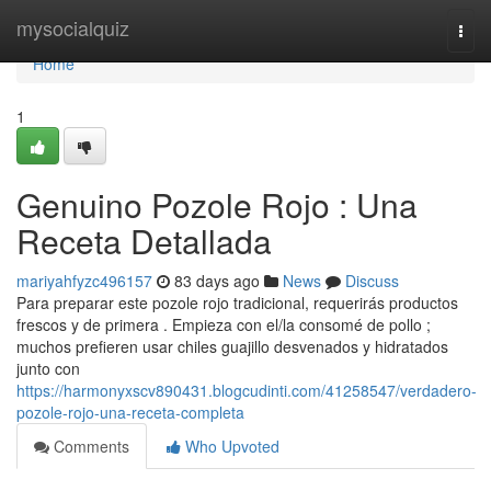
Home
mysocialquiz
Togg
navi
Home
1
Genuino Pozole Rojo : Una
Receta Detallada
mariyahfyzc496157
83 days ago
News
Discuss
Para preparar este pozole rojo tradicional, requerirás productos
frescos y de primera . Empieza con el/la consomé de pollo ;
muchos prefieren usar chiles guajillo desvenados y hidratados
junto con
https://harmonyxscv890431.blogcudinti.com/41258547/verdadero-
pozole-rojo-una-receta-completa
Comments
Who Upvoted