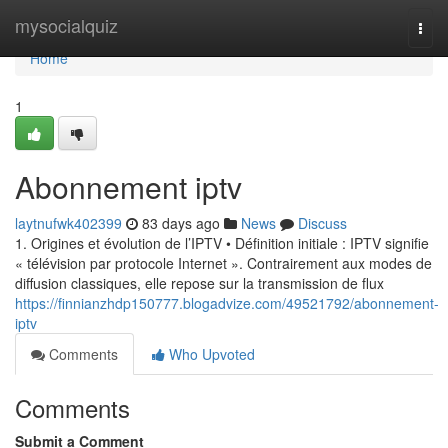
Home
mysocialquiz
Togg
navi
Home
1
Abonnement iptv
laytnufwk402399
83 days ago
News
Discuss
1. Origines et évolution de l’IPTV • Définition initiale : IPTV signifie
« télévision par protocole Internet ». Contrairement aux modes de
diffusion classiques, elle repose sur la transmission de flux
https://finnianzhdp150777.blogadvize.com/49521792/abonnement-
iptv
Comments
Who Upvoted
Comments
Submit a Comment