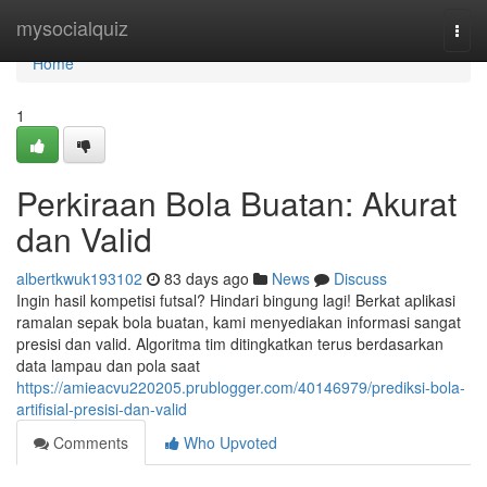
Home
mysocialquiz
Togg
navi
Home
1
Perkiraan Bola Buatan: Akurat
dan Valid
albertkwuk193102
83 days ago
News
Discuss
Ingin hasil kompetisi futsal? Hindari bingung lagi! Berkat aplikasi
ramalan sepak bola buatan, kami menyediakan informasi sangat
presisi dan valid. Algoritma tim ditingkatkan terus berdasarkan
data lampau dan pola saat
https://amieacvu220205.prublogger.com/40146979/prediksi-bola-
artifisial-presisi-dan-valid
Comments
Who Upvoted