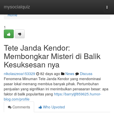
Home
mysocialquiz
Togg
navi
Home
1
Tete Janda Kendor:
Membongkar Misteri di Balik
Kesuksesan nya
nikolaszeoa153329
82 days ago
News
Discuss
Fenomena Minuman Tete Janda Kendor yang mendominasi
pasar lokal memang membius banyak pihak. Pertumbuhan
penjualan yang signifikan ini menimbulkan penasaran besar: apa
faktor di balik popularitas yang
https://barryijjf859625.humor-
blog.com/profile
Comments
Who Upvoted