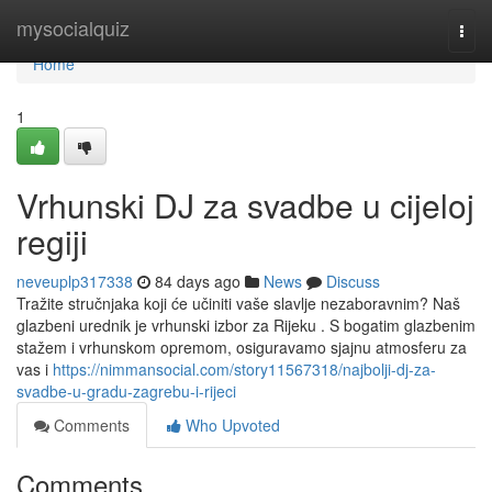
Home
mysocialquiz
Togg
navi
Home
1
Vrhunski DJ za svadbe u cijeloj
regiji
neveuplp317338
84 days ago
News
Discuss
Tražite stručnjaka koji će učiniti vaše slavlje nezaboravnim? Naš
glazbeni urednik je vrhunski izbor za Rijeku . S bogatim glazbenim
stažem i vrhunskom opremom, osiguravamo sjajnu atmosferu za
vas i
https://nimmansocial.com/story11567318/najbolji-dj-za-
svadbe-u-gradu-zagrebu-i-rijeci
Comments
Who Upvoted
Comments