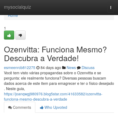
Home
mysocialquiz
Togg
navi
Home
1
Ozenvitta: Funciona Mesmo?
Descubra a Verdade!
esmeenrcb812275
84 days ago
News
Discuss
Você tem visto várias propagandas sobre o Ozenvitta e se
pergunta: ele realmente funciona? Diversas pessoas buscam
dados acerca de este item para emagrecer e ter o físico desejado
. Neste guia,
https://joanqwgj980976.blog5star.com/41633582/ozenvitta-
funciona-mesmo-descubra-a-verdade
Comments
Who Upvoted