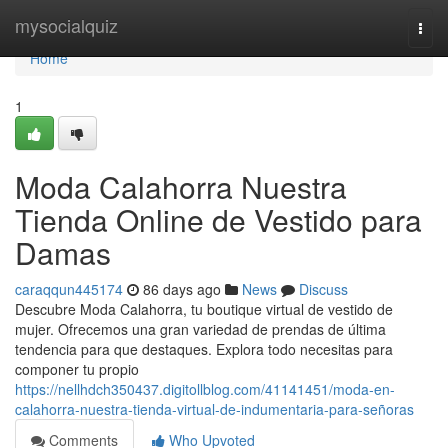
Home
mysocialquiz
Togg
navi
Home
1
Moda Calahorra Nuestra
Tienda Online de Vestido para
Damas
caraqqun445174
86 days ago
News
Discuss
Descubre Moda Calahorra, tu boutique virtual de vestido de
mujer. Ofrecemos una gran variedad de prendas de última
tendencia para que destaques. Explora todo necesitas para
componer tu propio
https://nellhdch350437.digitollblog.com/41141451/moda-en-
calahorra-nuestra-tienda-virtual-de-indumentaria-para-señoras
Comments
Who Upvoted