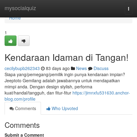
Home
mysocialquiz
Togg
navi
Home
1
Kendaraan Idaman di Tangan!
cecilybupb262343
83 days ago
News
Discuss
Siapa yang/pemegang/pemilik ingin punya kendaraan impian?
Jeeptoto Gemilang adalah jawabannya untuk mendapatkan
mimpi anda. Dengan design stylish, performa
kuat/handal/tangguh, dan fitur-fitur
https://jimnxfu531630.anchor-
blog.com/profile
Comments
Who Upvoted
Comments
Submit a Comment