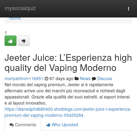
Home
mysocialquiz
Togg
navi
Home
1
Jeeter Juice: L’Esperienza high
quality del Vaping Moderno
mariyahfrvm116951
87 days ago
News
Discuss
Nel mondo del vaping premium, Jeeter si è rapidamente
affermato arrive uno dei marchi più riconosciuti e richiesti dagli
appassionati. Grazie alla qualità dei suoi estratti, ai sapori intensi
e al layout innovativo,
https://dianedphd680400.shotblogs.com/jeeter-juice-l-esperienza-
premium-del-vaping-moderno-55425284
Comments
Who Upvoted