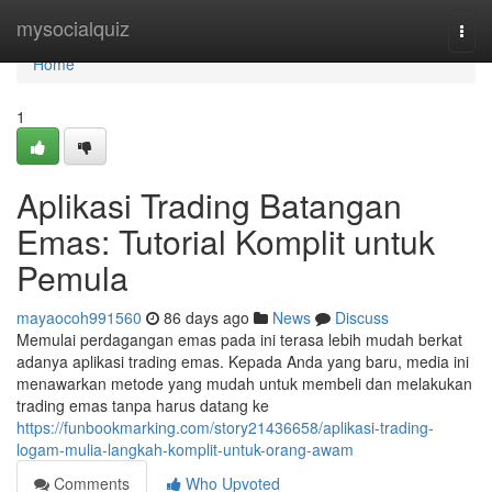
Home
mysocialquiz
Togg
navi
Home
1
Aplikasi Trading Batangan
Emas: Tutorial Komplit untuk
Pemula
mayaocoh991560
86 days ago
News
Discuss
Memulai perdagangan emas pada ini terasa lebih mudah berkat
adanya aplikasi trading emas. Kepada Anda yang baru, media ini
menawarkan metode yang mudah untuk membeli dan melakukan
trading emas tanpa harus datang ke
https://funbookmarking.com/story21436658/aplikasi-trading-
logam-mulia-langkah-komplit-untuk-orang-awam
Comments
Who Upvoted