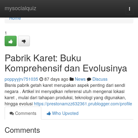
Home
mysocialquiz
Togg
navi
Home
1
Pabrik Karet: Buku
Komprehensif dan Evolusinya
poppyyjrv751035
87 days ago
News
Discuss
Bisnis pabrik getah karet merupakan aspek penting dari sendi
negara . Artikel ini menyajikan referensi utuh mengenai lokasi
karet , mulai dari tahapan produksi, teknologi yang digunakan,
hingga evolusi
https://prestonamzz632361.prublogger.com/profile
Comments
Who Upvoted
Comments