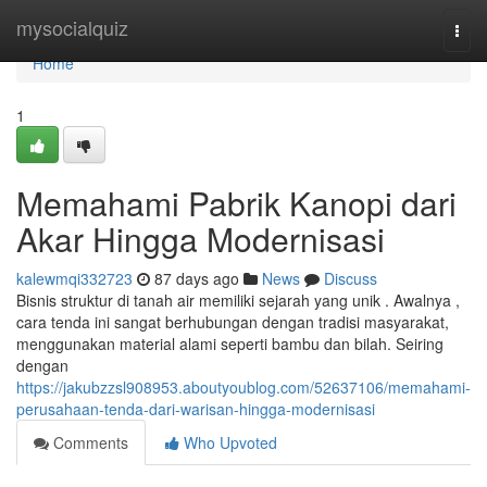
Home
mysocialquiz
Togg
navi
Home
1
Memahami Pabrik Kanopi dari
Akar Hingga Modernisasi
kalewmqi332723
87 days ago
News
Discuss
Bisnis struktur di tanah air memiliki sejarah yang unik . Awalnya ,
cara tenda ini sangat berhubungan dengan tradisi masyarakat,
menggunakan material alami seperti bambu dan bilah. Seiring
dengan
https://jakubzzsl908953.aboutyoublog.com/52637106/memahami-
perusahaan-tenda-dari-warisan-hingga-modernisasi
Comments
Who Upvoted