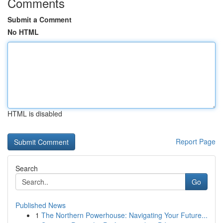
Comments
Submit a Comment
No HTML
HTML is disabled
Report Page
Search
Go
Published News
1
The Northern Powerhouse: Navigating Your Future...