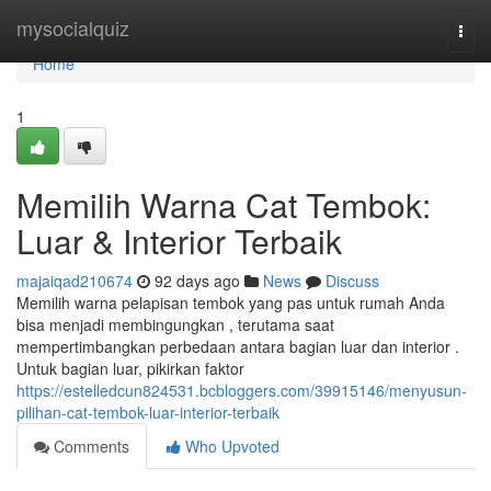
Home
mysocialquiz
Togg
navi
Home
1
Memilih Warna Cat Tembok:
Luar & Interior Terbaik
majaiqad210674
92 days ago
News
Discuss
Memilih warna pelapisan tembok yang pas untuk rumah Anda
bisa menjadi membingungkan , terutama saat
mempertimbangkan perbedaan antara bagian luar dan interior .
Untuk bagian luar, pikirkan faktor
https://estelledcun824531.bcbloggers.com/39915146/menyusun-
pilihan-cat-tembok-luar-interior-terbaik
Comments
Who Upvoted