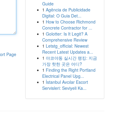
Guide
1
Agência de Publicidade
Digital: O Guia Det...
1
How to Choose Richmond
Concrete Contractor for ...
1
Golotter: Is It Legit? A
Comprehensive Review
1
Letstg_official: Newest
Recent Latest Updates a...
ort Page
1
야코야동 실시간 랭킹: 지금
가장 핫한 곳은 어디?
1
Finding the Right Portland
Electrical Panel Upg...
1
İstanbul Avcılar Escort
Servisleri: Seviyeli Ka...