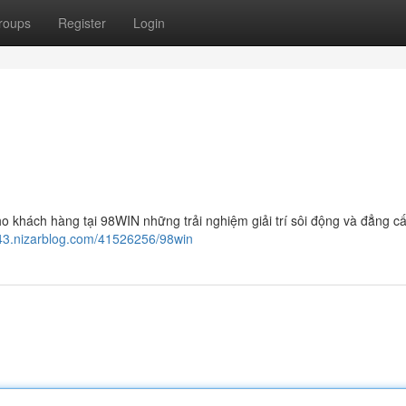
roups
Register
Login
o khách hàng tại 98WIN những trải nghiệm giải trí sôi động và đẳng cấ
043.nizarblog.com/41526256/98win