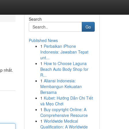
Search
Go
Published News
1
Perbaikan iPhone
Indonesia: Jawaban Tepat
unt...
1
How to Choose Laguna
Beach Auto Body Shop for
p nhất.
R...
1
Aliansi Indonesia:
Membangun Kekuatan
Bersama
1
Kubet: Hướng Dẫn Chi Tiết
và Mẹo Chơi
1
Buy copyright Online: A
Comprehensive Resource
1
Worldwide Medical
Qualification: A Worldwide