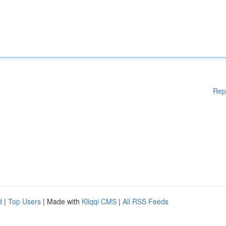
Rep
d
|
Top Users
| Made with
Kliqqi CMS
|
All RSS Feeds