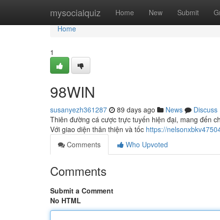
Home
mysocialquiz
Home
New
Submit
G
Home
1
98WIN
susanyezh361287
89 days ago
News
Discuss
Thiên đường cá cược trực tuyến hiện đại, mang đến ch
Với giao diện thân thiện và tốc
https://nelsonxbkv475
Comments
Who Upvoted
Comments
Submit a Comment
No HTML