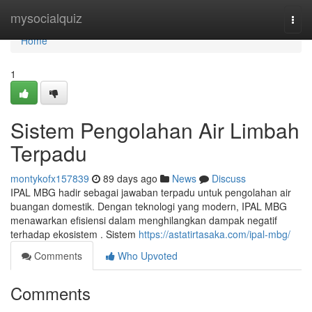
Home
mysocialquiz
Togg
navi
Home
1
Sistem Pengolahan Air Limbah
Terpadu
montykofx157839
89 days ago
News
Discuss
IPAL MBG hadir sebagai jawaban terpadu untuk pengolahan air
buangan domestik. Dengan teknologi yang modern, IPAL MBG
menawarkan efisiensi dalam menghilangkan dampak negatif
terhadap ekosistem . Sistem
https://astatirtasaka.com/ipal-mbg/
Comments
Who Upvoted
Comments