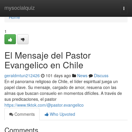
Home
mysocialquiz
Togg
navi
Home
1
El Mensaje del Pastor
Evangelico en Chile
geraldmtun212426
101 days ago
News
Discuss
En el panorama religioso de Chile, el líder espiritual juega un
papel clave. Su mensaje, cargado de amor, resuena con las
almas que buscan consuelo en momentos difíciles. A través de
sus predicaciones, el pastor
https://www.tiktok.com/@pastor.evangelico
Comments
Who Upvoted
Comments