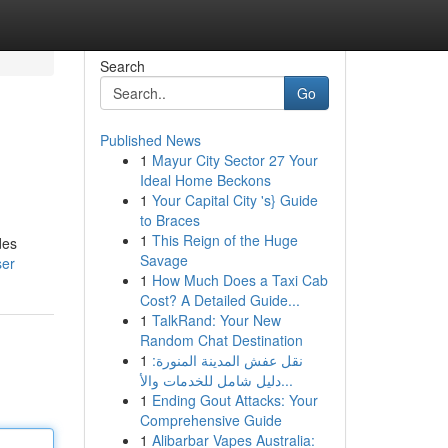
Search
Go
Published News
1
Mayur City Sector 27 Your
Ideal Home Beckons
1
Your Capital City 's} Guide
to Braces
1
This Reign of the Huge
des
Savage
ser
1
How Much Does a Taxi Cab
Cost? A Detailed Guide...
1
TalkRand: Your New
Random Chat Destination
1
نقل عفش المدينة المنورة:
دليل شامل للخدمات والأ...
1
Ending Gout Attacks: Your
Comprehensive Guide
1
Alibarbar Vapes Australia: