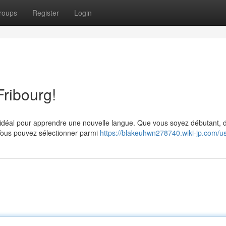
roups
Register
Login
ribourg!
ieu idéal pour apprendre une nouvelle langue. Que vous soyez débutant, 
 Vous pouvez sélectionner parmi
https://blakeuhwn278740.wiki-jp.com/u