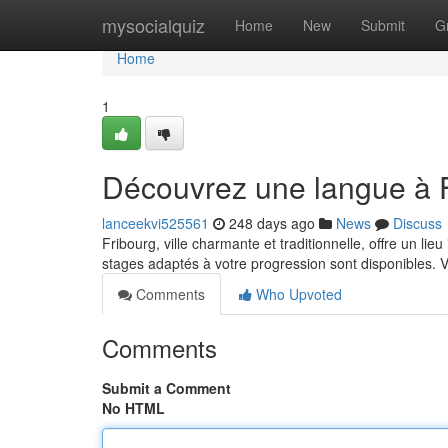
Home
mysocialquiz
Home
New
Submit
G
Home
1
Découvrez une langue à F
lanceekvi525561
248 days ago
News
Discuss
Fribourg, ville charmante et traditionnelle, offre un l
stages adaptés à votre progression sont disponibles.
Comments
Who Upvoted
Comments
Submit a Comment
No HTML