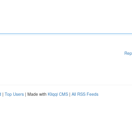
Rep
d
|
Top Users
| Made with
Kliqqi CMS
|
All RSS Feeds