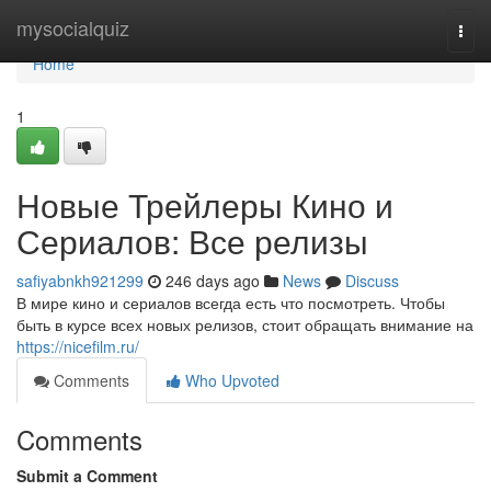
Home
mysocialquiz
Togg
navi
Home
1
Новые Трейлеры Кино и
Сериалов: Все релизы
safiyabnkh921299
246 days ago
News
Discuss
В мире кино и сериалов всегда есть что посмотреть. Чтобы
быть в курсе всех новых релизов, стоит обращать внимание на
https://nicefilm.ru/
Comments
Who Upvoted
Comments
Submit a Comment