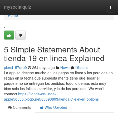
Home
mysocialquiz
Togg
navi
Home
1
5 Simple Statements About
tienda 19 en linea Explained
piersi157uro9
264 days ago
News
Discuss
La app se detiene mucho en los pagos en línea y los perdidos no
llegan en la fecha que supuesta mente tiene que llegar el
paquete no se entregan los pedidos, todo lo demás está muy
bien solo les falla su servidor, y lo de los perdidos. We won't
connect
https://tienda-en-linea-
apple56555.blog5.net/85393893/tienda-7-eleven-options
Comments
Who Upvoted