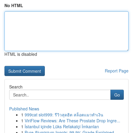
No HTML
HTML is disabled
Report Page
Search
Go
Published News
1
999cat slot999: รีวิวสุดฮิต สล็อตแมวทำเงิน
1
ViriFlow Reviews: Are These Prostate Drop Ingre...
1
İstanbul içinde Lüks Refakatçi İmkanları
1
Pure Aluminium Ingots: 99.9% Grade Explained