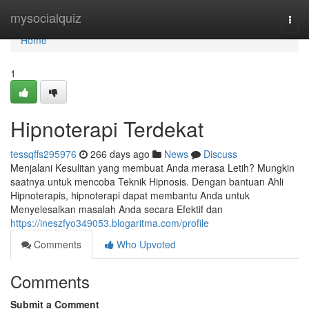
Home
mysocialquiz
Togg
navi
Home
1
Hipnoterapi Terdekat
tessqffs295976
266 days ago
News
Discuss
Menjalani Kesulitan yang membuat Anda merasa Letih? Mungkin
saatnya untuk mencoba Teknik Hipnosis. Dengan bantuan Ahli
Hipnoterapis, hipnoterapi dapat membantu Anda untuk
Menyelesaikan masalah Anda secara Efektif dan
https://ineszfyo349053.blogaritma.com/profile
Comments
Who Upvoted
Comments
Submit a Comment